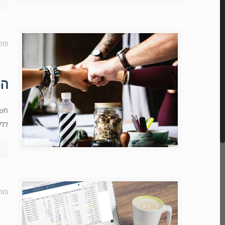
פור
המ
חשי
ללק
פור