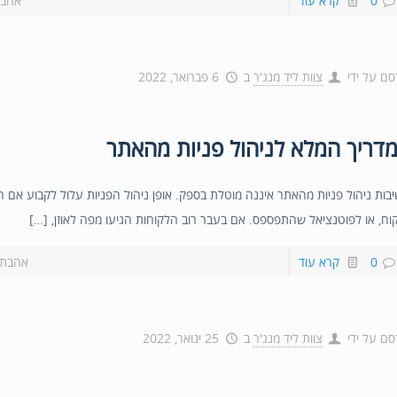
0
קרא עוד
אהבת
סם על ידי
צוות ליד מנג'ר
ב
6 פברואר, 2022
דריך המלא לניהול פניות מהאתר
בות ניהול פניות מהאתר איננה מוטלת בספק. אופן ניהול הפניות עלול לקבוע אם ה
וח, או לפוטנציאל שהתפספס. אם בעבר רוב הלקוחות הגיעו מפה לאוזן, […]
0
קרא עוד
אהבת?
סם על ידי
צוות ליד מנג'ר
ב
25 ינואר, 2022