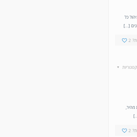
חות – ניהול כל
?
2
קטגוריות
 מהיר,
…]
?
2