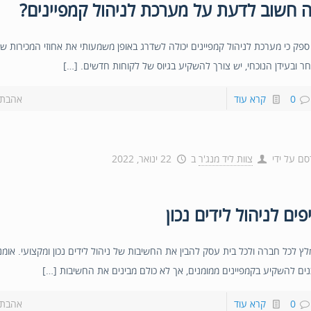
 חשוב לדעת על מערכת לניהול קמפיינים?
 ספק כי מערכת לניהול קמפיינים יכולה לשדרג באופן משמעותי את אחוזי המכירות ש
ר ובעידן הנוכחי, יש צורך להשקיע בגיוס של לקוחות חדשים. […]
0
קרא עוד
אהבת?
סם על ידי
צוות ליד מנג'ר
ב
22 ינואר, 2022
פים לניהול לידים נכון
לץ לכל חברה ולכל בית עסק להבין את החשיבות של ניהול לידים נכון ומקצועי. אומ
נים להשקיע בקמפיינים ממומנים, אך לא כולם מבינים את החשיבות […]
0
קרא עוד
אהבת?