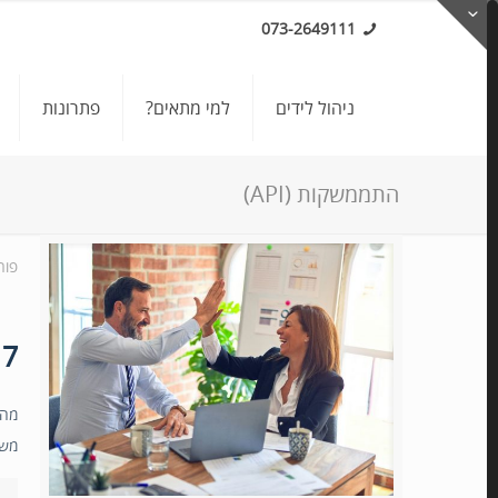
073-2649111
ניהול לידים
למי מתאים?
פתרונות
התממשקות (API)
פור
7 אוטומציות שיזניקו לכם את העסק
מה 
משי