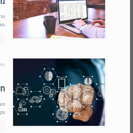
מערכת 
התקש
פור
חשי
מקצ