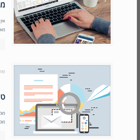
מה
אין
מאח
פור
טי
מומ
מוכ