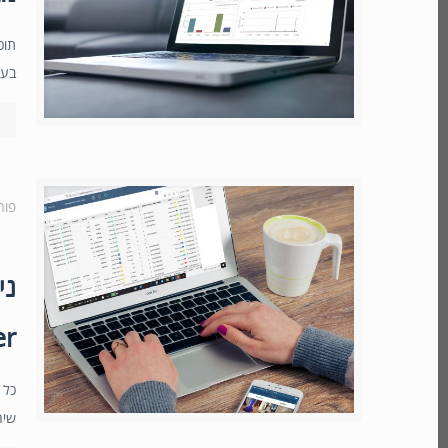
תוכ
בעב
פור
ני
er
כל 
שיה