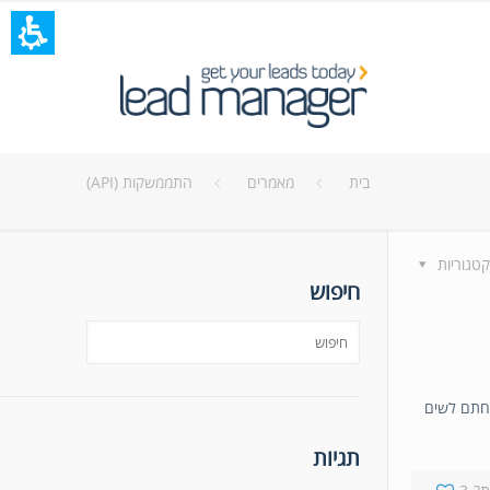
בית
מאמרים
התממשקות (API)
קטגוריות
חיפוש
כחתם לשים
תגיות