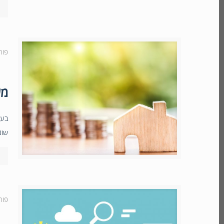
פור
מערכת
שונ
פור