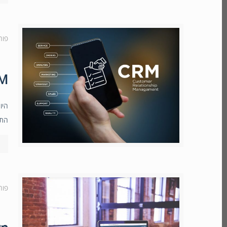
פור
CRM בענן 
היו
התח
פור