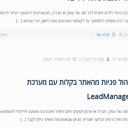
נת ניהול לידים חיונית לכל סוג של עסק או חברה, המעוניינים להמשיך לגדול ולהת
ר היה מספיק להסתמך על לקוחות המגיעים מפה לאוזן, הרי שהיום […]
0
קרא עוד
אהבת
סם על ידי
צוות ליד מנג'ר
ב
25 דצמבר, 2021
הול פניות מהאתר בקלות עם מערכת
LeadManag
סוג של עסק, חברה או ארגון זקוקים היום לאתר אינטרנט מושקע וידידותי למשתמש,
ווה את כרטיס הביקור אונליין. מכיוון שבאמצעות האתר ניתן לקבל […]