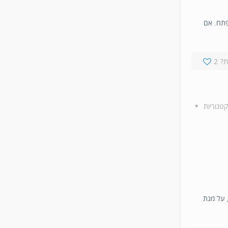
פתח. אם
?
2
קטגוריות
 על מנת