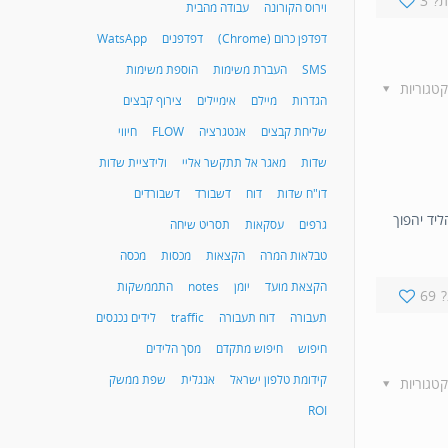
?
3
וירוס הקורונה
עבודה מהבית
דפדפן כרום (Chrome)
דפדפנים
WatsApp
SMS
העברת משימות
הוספת משימות
קטגוריות
הגדרות
מיילם
אימיילים
צירוף קבצים
שליחת קבצים
אנטגרציה
FLOW
חיווי
שדות
מאגר אל תתקשר אליי
ולידציית שדות
דו"ח שדות
דוח
דשבורד
דשבורדים
ליד יהפוך
גרפים
עסקאות
תסריט שיחה
טבלאות המרה
הקצאות
מכסות
מכסה
הקצאת מועד
יומן
notes
התממשקות
69
תעבורה
דוח תעבורה
traffic
לידים נכנסים
חיפוש
חיפוש מתקדם
מסך הלידים
קידומת טלפון ישראל
אנגלית
שפת ממשק
קטגוריות
ROI