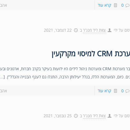
0
קרא עוד
אהבת
סם על ידי
צוות ליד מנג'ר
ב
22 דצמבר, 2021
 CRM למיסוי מקרקעין
בעבר מערכות CRM ומערכות ניהול לידים היו ידועות בעיקר בקרב חברות, ארגונים ו
ים. כיום, המערכות הללו, בגלל יעילותן הרבה, התגלו גם לענף הבנייה והנדל"ן. […]
0
קרא עוד
אהבת
סם על ידי
צוות ליד מנג'ר
ב
25 נובמבר, 2021