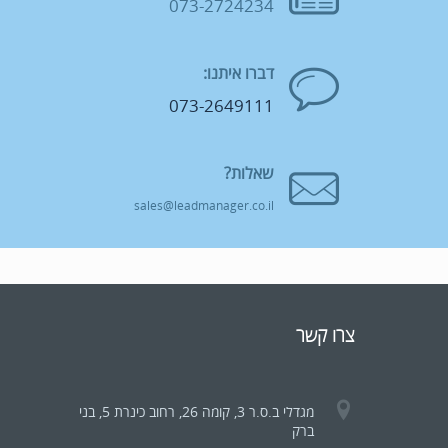
073-2724234
דברו איתנו:
073-2649111
שאלות?
sales@leadmanager.co.il
צרו קשר
מגדלי ב.ס.ר 3, קומה 26, רחוב כינרת 5, בני
ברק