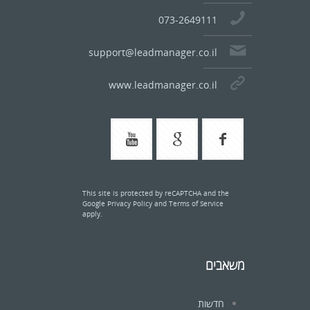
073-2649111
support@leadmanager.co.il
www.leadmanager.co.il
This site is protected by reCAPTCHA and the
Google
Privacy Policy
and
Terms of Service
apply.
משאבים
חדשות