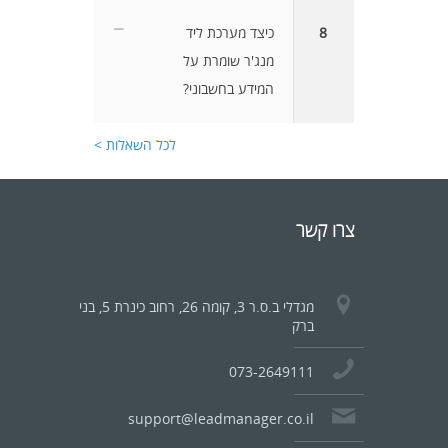
8
כיצד מערכת ליד
מנג'ר שומרת על
המידע בחשבוני?
לכל השאלות >
צרו קשר
מגדלי ב.ס.ר 3, קומה 26, רחוב כינרת 5, בני
ברק
073-2649111
support@leadmanager.co.il