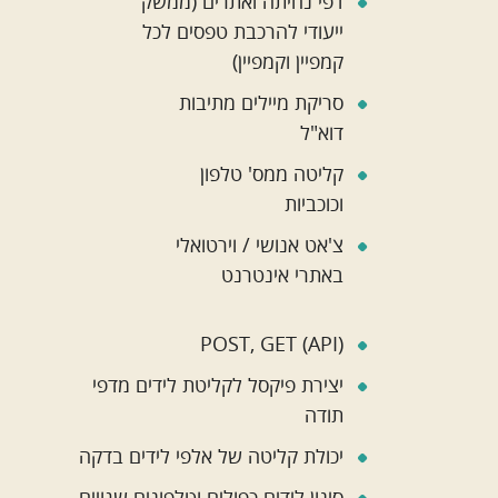
דפי נחיתה ואתרים (ממשק
ייעודי להרכבת טפסים לכל
קמפיין וקמפיין)
סריקת מיילים מתיבות
דוא"ל
קליטה ממס' טלפון
וכוכביות
צ'אט אנושי / וירטואלי
באתרי אינטרנט
POST, GET (API)
יצירת פיקסל לקליטת לידים מדפי
תודה
יכולת קליטה של אלפי לידים בדקה
סינון לידים כפולים וטלפונים שגויים