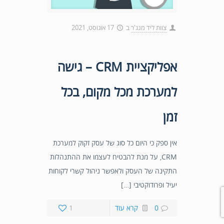
צוות ליד מנג'ר
ב
17 אוגוסט, 2021
אפליקציית CRM – גישה
למערכת מכל מקום, בכל
זמן
אין ספק כי היום כל סוג של עסק זקוק למערכת
CRM, על מנת להבטיח לעצמו את ההתנהלות
התקינה של העסק ולאפשר ניהול קשרי לקוחות
יעיל ופרודוקטיבי […]
0
קרא עוד
1