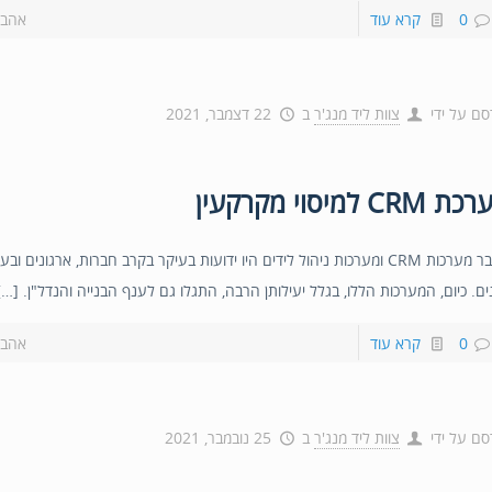
0
קרא עוד
אהבת
סם על ידי
צוות ליד מנג'ר
ב
22 דצמבר, 2021
 CRM למיסוי מקרקעין
בעבר מערכות CRM ומערכות ניהול לידים היו ידועות בעיקר בקרב חברות, ארגונים ו
ים. כיום, המערכות הללו, בגלל יעילותן הרבה, התגלו גם לענף הבנייה והנדל"ן. […]
0
קרא עוד
אהבת
סם על ידי
צוות ליד מנג'ר
ב
25 נובמבר, 2021