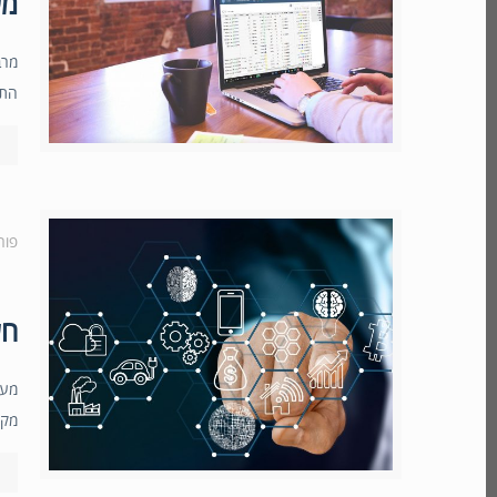
מערכת 
התקש
פור
חשי
מקצ