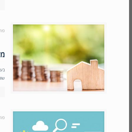
פור
מערכת
שונ
פור