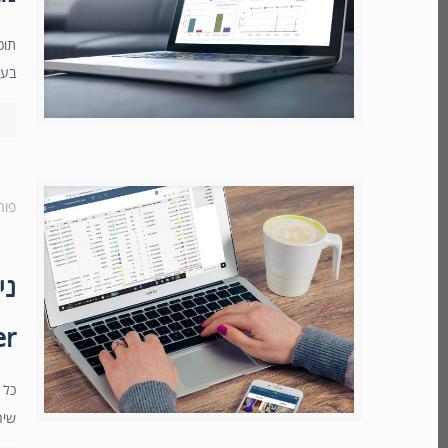
תוכ
בעב
פור
ני
er
כל 
שיה