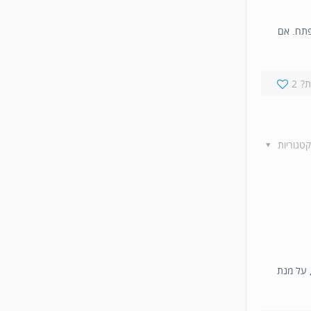
פתח. אם
?
2
קטגוריות
 על מנת