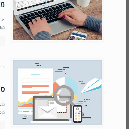
מה
אין
מאח
פור
טי
מומ
מוכ