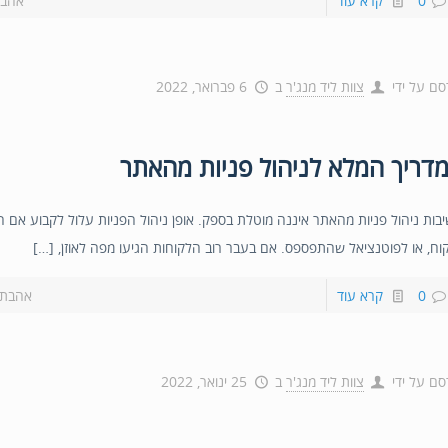
0
קרא עוד
אהבת
סם על ידי
צוות ליד מנג'ר
ב
6 פברואר, 2022
דריך המלא לניהול פניות מהאתר
בות ניהול פניות מהאתר איננה מוטלת בספק. אופן ניהול הפניות עלול לקבוע אם ה
וח, או לפוטנציאל שהתפספס. אם בעבר רוב הלקוחות הגיעו מפה לאוזן, […]
0
קרא עוד
אהבת?
סם על ידי
צוות ליד מנג'ר
ב
25 ינואר, 2022