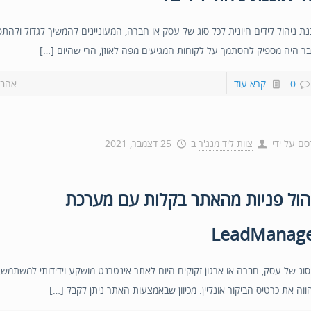
נת ניהול לידים חיונית לכל סוג של עסק או חברה, המעוניינים להמשיך לגדול ולהת
ר היה מספיק להסתמך על לקוחות המגיעים מפה לאוזן, הרי שהיום […]
0
קרא עוד
אהבת
סם על ידי
צוות ליד מנג'ר
ב
25 דצמבר, 2021
הול פניות מהאתר בקלות עם מערכת
LeadManag
סוג של עסק, חברה או ארגון זקוקים היום לאתר אינטרנט מושקע וידידותי למשתמש,
ווה את כרטיס הביקור אונליין. מכיוון שבאמצעות האתר ניתן לקבל […]