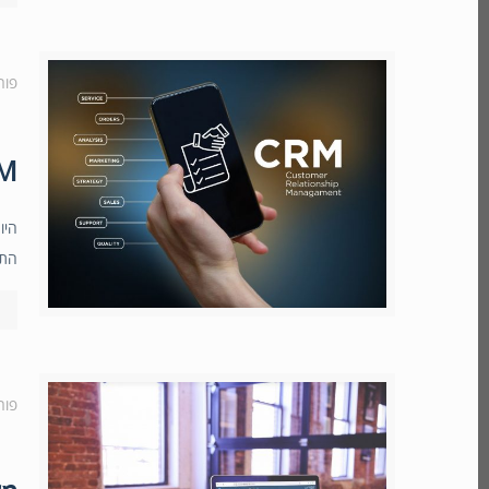
פור
CRM בענן 
היו
התח
פור