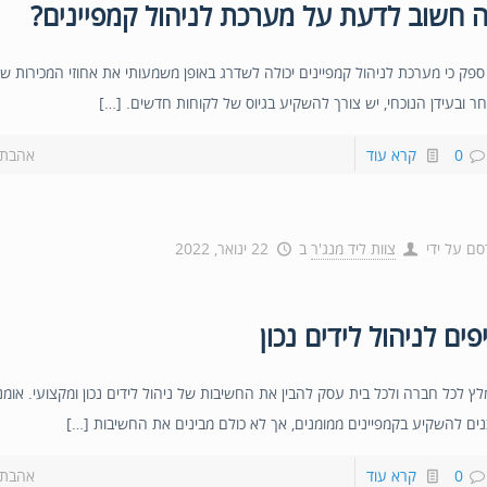
 חשוב לדעת על מערכת לניהול קמפיינים?
 ספק כי מערכת לניהול קמפיינים יכולה לשדרג באופן משמעותי את אחוזי המכירות ש
ר ובעידן הנוכחי, יש צורך להשקיע בגיוס של לקוחות חדשים. […]
0
קרא עוד
אהבת?
סם על ידי
צוות ליד מנג'ר
ב
22 ינואר, 2022
פים לניהול לידים נכון
לץ לכל חברה ולכל בית עסק להבין את החשיבות של ניהול לידים נכון ומקצועי. אומ
נים להשקיע בקמפיינים ממומנים, אך לא כולם מבינים את החשיבות […]
0
קרא עוד
אהבת?