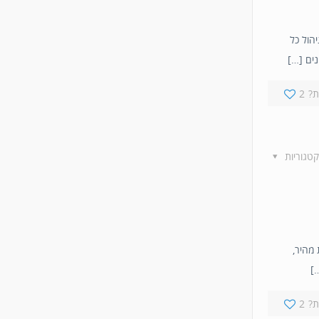
חות – ניהול כל
?
2
קטגוריות
 מהיר,
…]
?
2