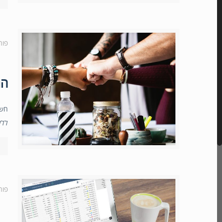
פור
המ
חשי
ללק
פור