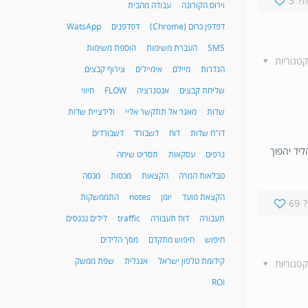
?
3
וירוס הקורונה
עבודה מהבית
דפדפן כרום (Chrome)
דפדפנים
WatsApp
SMS
העברת משימות
הוספת משימות
קטגוריות
הגדרות
מיילם
אימיילים
צירוף קבצים
שליחת קבצים
אנטגרציה
FLOW
חיווי
שדות
מאגר אל תתקשר אליי
ולידציית שדות
דו"ח שדות
דוח
דשבורד
דשבורדים
ליד יהפוך
גרפים
עסקאות
תסריט שיחה
טבלאות המרה
הקצאות
מכסות
מכסה
הקצאת מועד
יומן
notes
התממשקות
69
תעבורה
דוח תעבורה
traffic
לידים נכנסים
חיפוש
חיפוש מתקדם
מסך הלידים
קידומת טלפון ישראל
אנגלית
שפת ממשק
קטגוריות
ROI