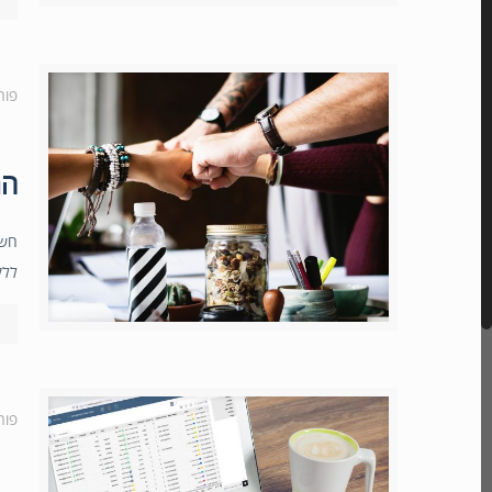
פור
המ
חשי
ללק
פור