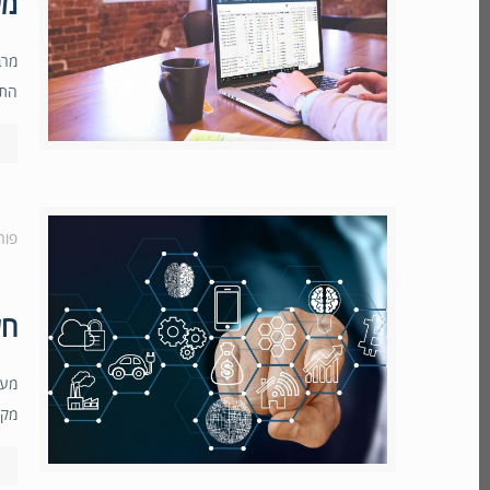
מערכת 
התקש
פור
חשי
מקצ