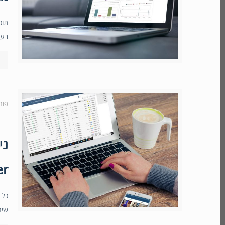
תוכ
בעב
פור
ני
er
כל 
שיה