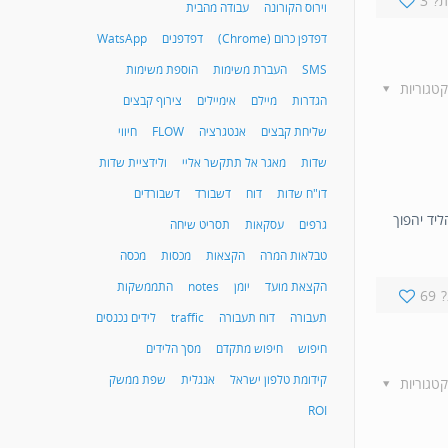
?
3
וירוס הקורונה
עבודה מהבית
דפדפן כרום (Chrome)
דפדפנים
WatsApp
SMS
העברת משימות
הוספת משימות
קטגוריות
הגדרות
מיילם
אימיילים
צירוף קבצים
שליחת קבצים
אנטגרציה
FLOW
חיווי
שדות
מאגר אל תתקשר אליי
ולידציית שדות
דו"ח שדות
דוח
דשבורד
דשבורדים
ליד יהפוך
גרפים
עסקאות
תסריט שיחה
טבלאות המרה
הקצאות
מכסות
מכסה
הקצאת מועד
יומן
notes
התממשקות
69
תעבורה
דוח תעבורה
traffic
לידים נכנסים
חיפוש
חיפוש מתקדם
מסך הלידים
קידומת טלפון ישראל
אנגלית
שפת ממשק
קטגוריות
ROI