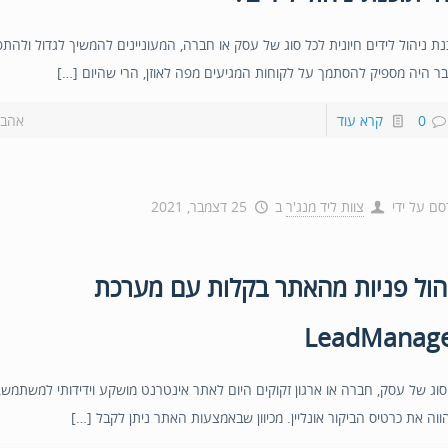
נת ניהול לידים חיונית לכל סוג של עסק או חברה, המעוניינים להמשיך לגדול ולהת
ר היה מספיק להסתמך על לקוחות המגיעים מפה לאוזן, הרי שהיום […]
0
קרא עוד
אהבת
סם על ידי
צוות ליד מנג'ר
ב
25 דצמבר, 2021
הול פניות מהאתר בקלות עם מערכת
LeadManag
סוג של עסק, חברה או ארגון זקוקים היום לאתר אינטרנט מושקע וידידותי למשתמש,
ווה את כרטיס הביקור אונליין. מכיוון שבאמצעות האתר ניתן לקבל […]