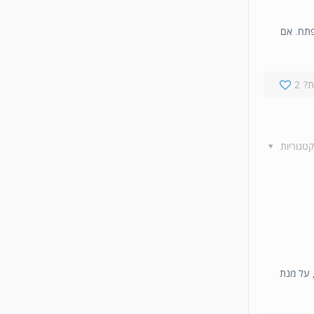
פתח. אם
?
2
קטגוריות
 על מנת