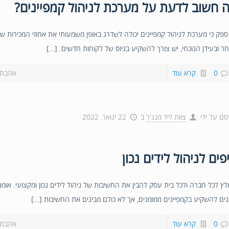
 חשוב לדעת על מערכת לניהול קמפיינים?
 ספק כי מערכת לניהול קמפיינים יכולה לשדרג באופן משמעותי את אחוזי המכירות ש
ר ובעידן הנוכחי, יש צורך להשקיע בגיוס של לקוחות חדשים. […]
0
קרא עוד
אהבת?
סם על ידי
צוות ליד מנג'ר
ב
22 ינואר, 2022
פים לניהול לידים נכון
לץ לכל חברה ולכל בית עסק להבין את החשיבות של ניהול לידים נכון ומקצועי. אומ
נים להשקיע בקמפיינים ממומנים, אך לא כולם מבינים את החשיבות […]
0
קרא עוד
אהבת?