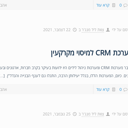
0
קרא עוד
אהבת
סם על ידי
צוות ליד מנג'ר
ב
22 דצמבר, 2021
 CRM למיסוי מקרקעין
בעבר מערכות CRM ומערכות ניהול לידים היו ידועות בעיקר בקרב חברות, ארגונים ו
ים. כיום, המערכות הללו, בגלל יעילותן הרבה, התגלו גם לענף הבנייה והנדל"ן. […]
0
קרא עוד
אהבת
סם על ידי
צוות ליד מנג'ר
ב
25 נובמבר, 2021