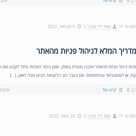
0
קרא עוד
אהבת
סם על ידי
צוות ליד מנג'ר
ב
6 פברואר, 2022
דריך המלא לניהול פניות מהאתר
בות ניהול פניות מהאתר איננה מוטלת בספק. אופן ניהול הפניות עלול לקבוע אם ה
וח, או לפוטנציאל שהתפספס. אם בעבר רוב הלקוחות הגיעו מפה לאוזן, […]
0
קרא עוד
אהבת?
סם על ידי
צוות ליד מנג'ר
ב
25 ינואר, 2022