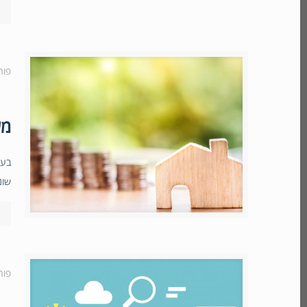
פור
מערכת
שונ
פור