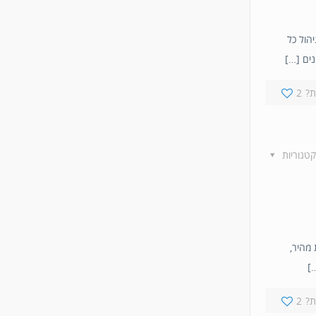
חות – ניהול כל
?
2
קטגוריות
 מהיר,
…]
?
2