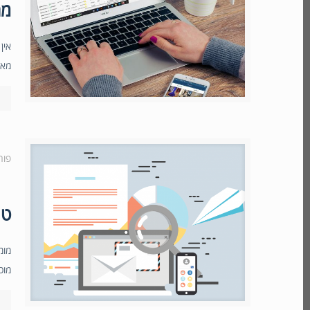
מה
אין
מאח
פור
טי
מומ
מוכ