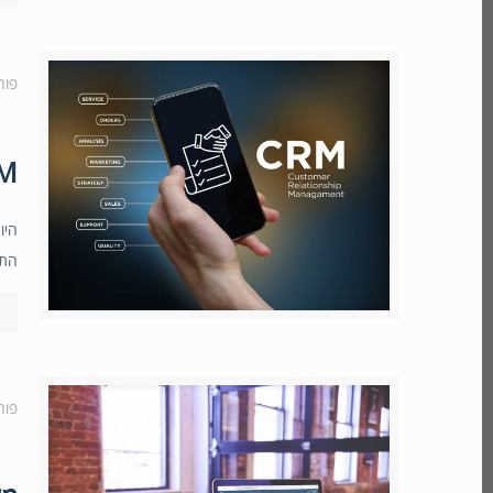
פור
CRM בענן 
היו
התח
פור