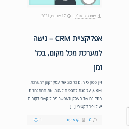
צוות ליד מנג'ר
ב
17 אוגוסט, 2021
אפליקציית CRM – גישה
למערכת מכל מקום, בכל
זמן
אין ספק כי היום כל סוג של עסק זקוק למערכת
CRM, על מנת להבטיח לעצמו את ההתנהלות
התקינה של העסק ולאפשר ניהול קשרי לקוחות
יעיל ופרודוקטיבי […]
0
קרא עוד
1