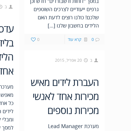
במסך "דוחות ודשבורדים" חדש וכן
ב
גרפים ייעודיים לצרכים השוטפים
שלכם! כולנו רוצים לדעת האם
הלידים בחשבון שלנו […]
עדכו
בליד
0
קרא עוד
0
הליד
ב
20 אפריל, 2015
אחד!
העברת לידים מאיש
מכירות אחד לאנשי
מאפשרת
כל אחד
מכירות נוספים
לידים 
ומבלי 
מערכת Lead Manager
למסך ע