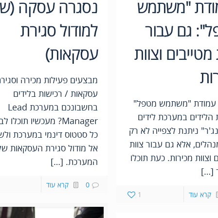
ודת "משתמש
נסגרה עסקה (שי
": גם עבור
למודול סגירת
 מטייבים וצוות
עסקאות)
ות
מבצעים פעילות מכירה וסגיר
עסקאות / רכישות בלידים
 עמודת "משתמש מטפל"
בחשבונכם במערכת Lead
הלידים במערכת לידים
Manager? מעכשיו תוכלו ל
ג'ר" ניתנת לצפייה לא רק
כל סטטוס דינמי במערכת ולשי
נהלים, אלא גם עבור צוות
אל מודול סגירת העסקאות של
 וצוות מכירות. כעת תוכלו
המערכת. […]
 […]
0
קרא עוד
קרא עוד
1