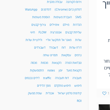
יך
וירוס הקורונה
עבודה מהבית
דפדפן כרום (Chrome)
דפדפנים
WatsApp
SMS
העברת משימות
הוספת משימות
הגדרות
מיילם
אימיילים
צירוף קבצים
שליחת קבצים
אנטגרציה
FLOW
חיווי
ת
שדות
מאגר אל תתקשר אליי
ולידציית שדות
דו"ח שדות
דוח
דשבורד
דשבורדים
גרפים
עסקאות
תסריט שיחה
בחור
טבלאות המרה
הקצאות
מכסות
מכסה
יכו
הקצאת מועד
יומן
notes
התממשקות
תעבורה
דוח תעבורה
traffic
לידים נכנסים
חיפוש
חיפוש מתקדם
מסך הלידים
1
קידומת טלפון ישראל
אנגלית
שפת ממשק
ROI