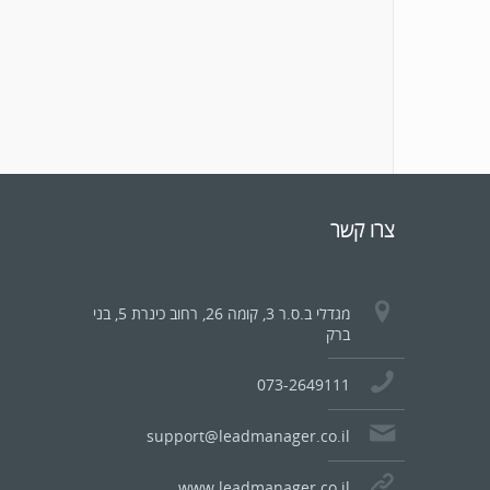
צרו קשר
מגדלי ב.ס.ר 3, קומה 26, רחוב כינרת 5, בני
ברק
073-2649111
support@leadmanager.co.il
www.leadmanager.co.il