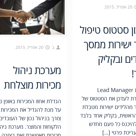
20 אפריל, 2015
ן סטטוס טיפול
 ישירות ממסך
ב
20 אפריל, 2015
ים ובקליק
מערכת ניהול
מכירות מוצלחת
מערכת Lead Manager
 לעדכן את הסטטוס של
הגדלת אחוז המכירות באופן פ
 מהלידים ישירות מטבלת
על מנת להגדיל את המכירות 
הראשית, בקליק אחד בלבד
צורך בניהול נכון של העובדים,
להיכנס כל פעם מחדש
הלקוחות והמוצר. מערכת ניהו
ריכת פרטי […]
מכירות מאפשרת זאת בצורה 