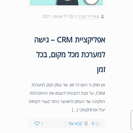
צוות ליד מנג'ר
ב
17 אוגוסט, 2021
אפליקציית CRM – גישה
למערכת מכל מקום, בכל
זמן
אין ספק כי היום כל סוג של עסק זקוק למערכת
CRM, על מנת להבטיח לעצמו את ההתנהלות
התקינה של העסק ולאפשר ניהול קשרי לקוחות
יעיל ופרודוקטיבי […]
0
קרא עוד
1