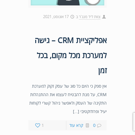
צוות ליד מנג'ר
ב
17 אוגוסט, 2021
אפליקציית CRM – גישה
למערכת מכל מקום, בכל
זמן
אין ספק כי היום כל סוג של עסק זקוק למערכת
CRM, על מנת להבטיח לעצמו את ההתנהלות
התקינה של העסק ולאפשר ניהול קשרי לקוחות
יעיל ופרודוקטיבי […]
0
קרא עוד
1