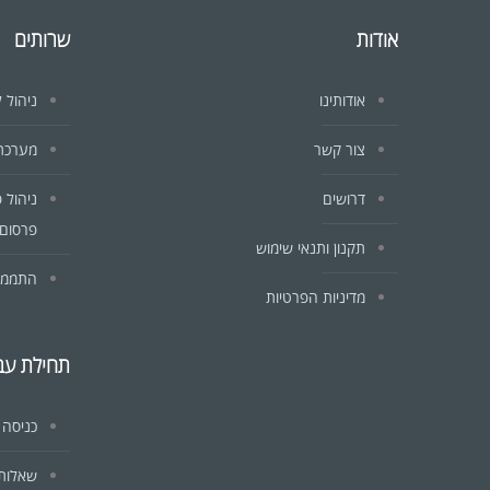
אודות
שרותים
אודותינו
ניהול ל
צור קשר
מערכת CRM לעסקים וח
דרושים
ניהול 
פרסום 
תקנון ותנאי שימוש
התממשק
מדיניות הפרטיות
תחילת עב
כניסה
שאלות 