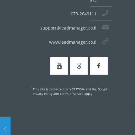
073-2649111
support@leadmanager.co.il
www.leadmanager.co.il
This site is protected by reCAPTCHA and the Google
Privacy Policy
and
Terms of Service
apply.