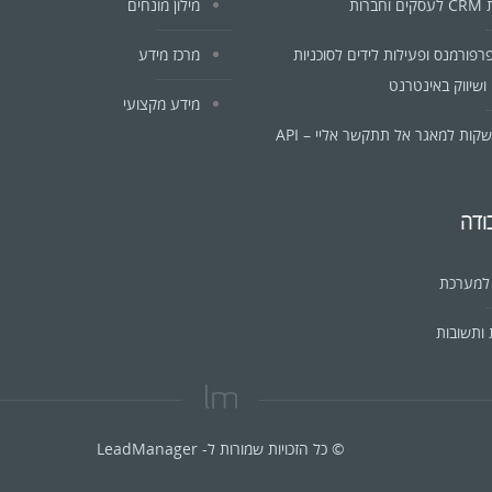
ברות
מילון מונחים
פרפורמנס ופעילות לידים לסוכניות
מרכז מידע
ושיווק באינטרנט
מידע מקצועי
ות למאגר אל תתקשר אליי – API
ודה
 למערכת
ותשובות
© כל הזכויות שמורות ל- LeadManager