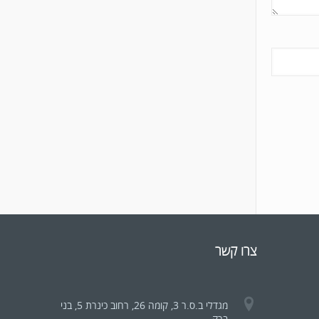
צרו קשר
מגדלי ב.ס.ר 3, קומה 26, רחוב כינרת 5, בני
ברק