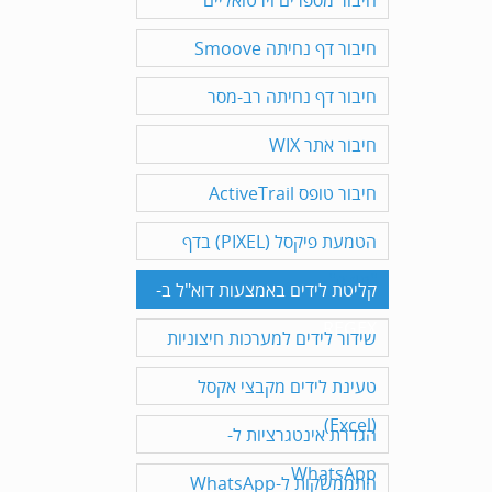
חיבור מספרים וירטואליים
חיבור דף נחיתה Smoove
חיבור דף נחיתה רב-מסר
חיבור אתר WIX
חיבור טופס ActiveTrail
הטמעת פיקסל (PIXEL) בדף
"תודה"
קליטת לידים באמצעות דוא"ל ב-
REGEX
שידור לידים למערכות חיצוניות
טעינת לידים מקבצי אקסל
(Excel)
הגדרת אינטגרציות ל-
WhatsApp
התממשקות ל-WhatsApp