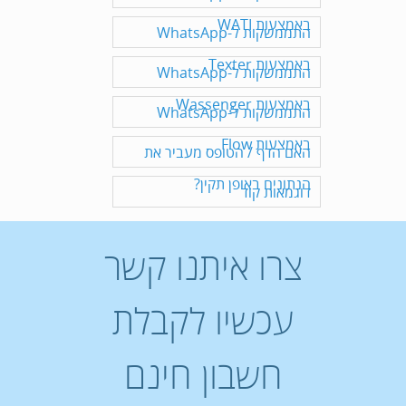
באמצעות WATI
התממשקות ל-WhatsApp
באמצעות Texter
התממשקות ל-WhatsApp
באמצעות Wassenger
התממשקות ל-WhatsApp
באמצעות Flow
האם הדף / הטופס מעביר את
הנתונים באופן תקין?
דוגמאות קוד
צרו איתנו קשר
עכשיו לקבלת
חשבון חינם