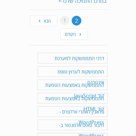
במרכז התמיכה שלנו >
1
2
הבא
הקודם
דרכי התממשקות למערכת
התממשקות לערוץ טופס
אינטרנט
התממשקות באמצעות הטמעת
קוד JavaScript
התממשקות באמצעות הטמעת
קוד HTML
פלאגין לאתרי וורדפרס -
WordPress
חיבור טופס אלמנטור ב-
WordPress