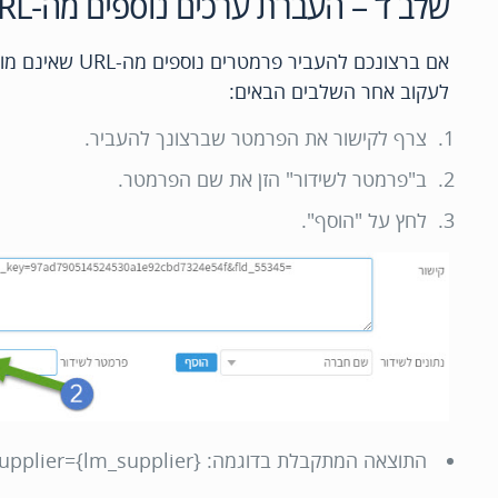
שלב ד – העברת ערכים נוספים מה-URL
אם ברצונכם להעביר
לעקוב אחר השלבים הבאים:
צרף לקישור את הפרמטר שברצונך להעביר.
ב"פרמטר לשידור" הזן את שם הפרמטר.
לחץ על "הוסף".
התוצאה המתקבלת בדוגמה: {lm_supplier={lm_supplier