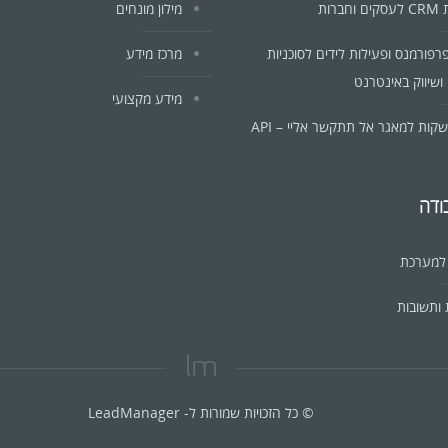
ברות
מילון מונחים
פרפורמנס ופעילות לידים לסוכניות
מרכז מידע
ושיווק באינטרנט
מידע מקצועי
ות למאגר אל תתקשר אליי – API
ודה
 למערכת
ותשובות
© כל הזכויות שמורות ל- LeadManager