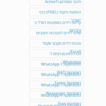
חיבור טופס ActiveTrail
הטמעת פיקסל (PIXEL) בדף
"תודה"
קליטת לידים באמצעות דוא"ל ב-
REGEX
שידור לידים למערכות חיצוניות
טעינת לידים מקבצי אקסל
(Excel)
הגדרת אינטגרציות ל-
WhatsApp
התממשקות ל-WhatsApp
באמצעות WATI
התממשקות ל-WhatsApp
באמצעות Texter
התממשקות ל-WhatsApp
באמצעות Wassenger
התממשקות ל-WhatsApp
באמצעות Flow
האם הדף / הטופס מעביר את