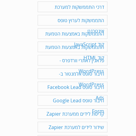
דרכי התממשקות למערכת
התממשקות לערוץ טופס
אינטרנט
התממשקות באמצעות הטמעת
קוד JavaScript
התממשקות באמצעות הטמעת
קוד HTML
פלאגין לאתרי וורדפרס -
WordPress
חיבור טופס אלמנטור ב-
WordPress
חיבור טופס Facebook Lead
Ads
חיבור טופס Google Lead
Form
קליטת לידים ממערכת Zapier
שידור לידים למערכת Zapier