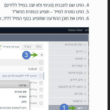
4. הזינו שם לתבנית (פנימי ולא יוצג במייל ללידים)
5. הזינו כותרת למייל – תופיע ככותרת הדוא"ל
6. הזינו את תוכן ההודעה שתופיע בגוף המייל לליד, ומיד אחריה יצורפו הפרטים היצוגים של בעלי העסק אליהם נותב.