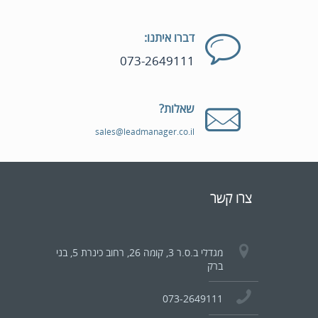
דברו איתנו:
073-2649111
שאלות?
sales@leadmanager.co.il
צרו קשר
מגדלי ב.ס.ר 3, קומה 26, רחוב כינרת 5, בני
ברק
073-2649111