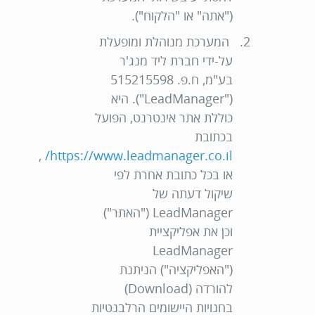
("
אתה
" או "
הלקוח
").
המערכת מנוהלת ומופעלת
על-ידי חברת ליד מנג'ר
בע"מ, ח.פ. 515215598
("
LeadManager
"). היא
כוללת אתר אינטרנט, הפועל
בכתובת
,
https://www.leadmanager.co.il/
או בכל כתובת אחרת לפי
שיקול דעתה של
LeadManager ("
האתר
")
וכן את אפליקציית
LeadManager
("
האפליקציה
") הניתנת
להורדה (Download)
בחנויות היישומים הרלבנטיות